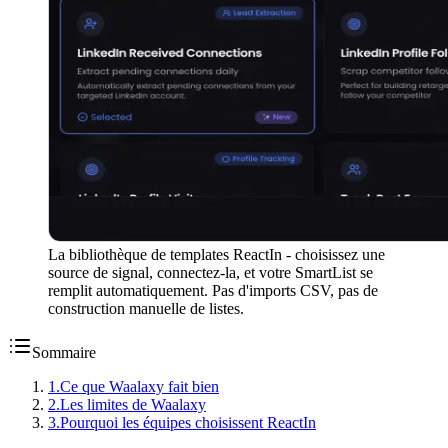
La bibliothèque de templates ReactIn - choisissez une
source de signal, connectez-la, et votre SmartList se
remplit automatiquement. Pas d'imports CSV, pas de
construction manuelle de listes.
Sommaire
1
.
Ce que Waalaxy fait bien
2
.
Les limites de Waalaxy
3
.
Pourquoi les équipes choisissent ReactIn