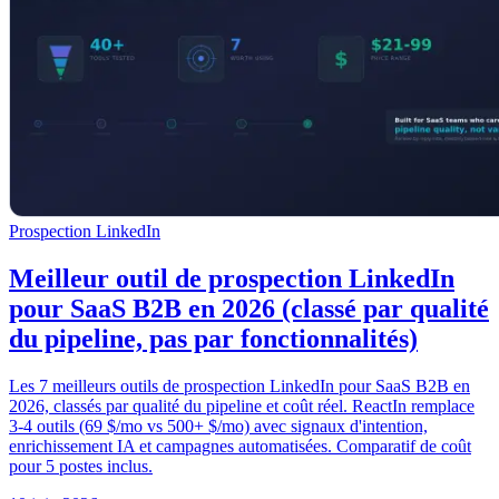
Prospection LinkedIn
Meilleur outil de prospection LinkedIn
pour SaaS B2B en 2026 (classé par qualité
du pipeline, pas par fonctionnalités)
Les 7 meilleurs outils de prospection LinkedIn pour SaaS B2B en
2026, classés par qualité du pipeline et coût réel. ReactIn remplace
3-4 outils (69 $/mo vs 500+ $/mo) avec signaux d'intention,
enrichissement IA et campagnes automatisées. Comparatif de coût
pour 5 postes inclus.