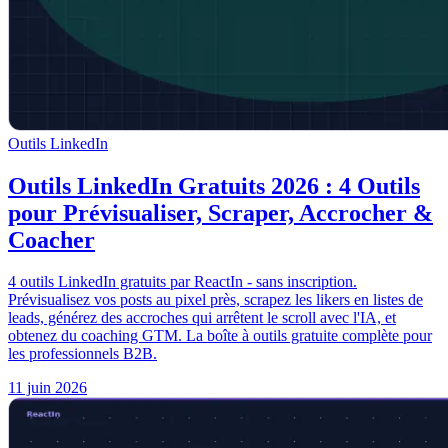
Outils LinkedIn
Outils LinkedIn Gratuits 2026 : 4 Outils
pour Prévisualiser, Scraper, Accrocher &
Coacher
4 outils LinkedIn gratuits par ReactIn - sans inscription.
Prévisualisez vos posts au pixel près, scrapez les likers en listes de
leads, générez des accroches qui arrêtent le scroll avec l'IA, et
obtenez du coaching GTM. La boîte à outils gratuite complète pour
les professionnels B2B.
11 juin 2026