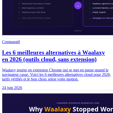
Comparatif
Les 6 meilleures alternatives à Waalaxy
en 2026 (outils cloud, sans extension)
Waalaxy tourne en extension Chrome qui se met en pause quand le
navigateur casse. Voici les 6 meilleures alternatives cloud pour 2026,
tarifs vérifiés et le bon choix selon votre motion.
24 juin 2026