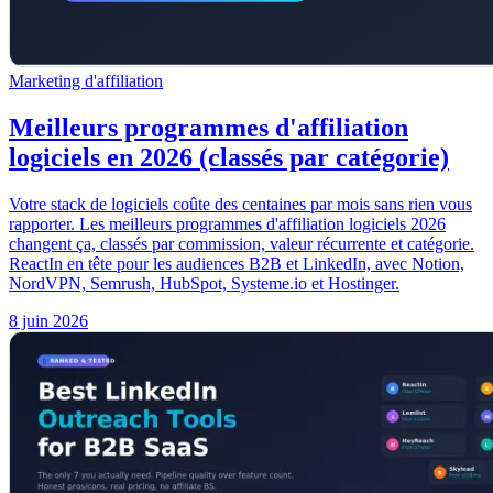
Marketing d'affiliation
Meilleurs programmes d'affiliation
logiciels en 2026 (classés par catégorie)
Votre stack de logiciels coûte des centaines par mois sans rien vous
rapporter. Les meilleurs programmes d'affiliation logiciels 2026
changent ça, classés par commission, valeur récurrente et catégorie.
ReactIn en tête pour les audiences B2B et LinkedIn, avec Notion,
NordVPN, Semrush, HubSpot, Systeme.io et Hostinger.
8 juin 2026