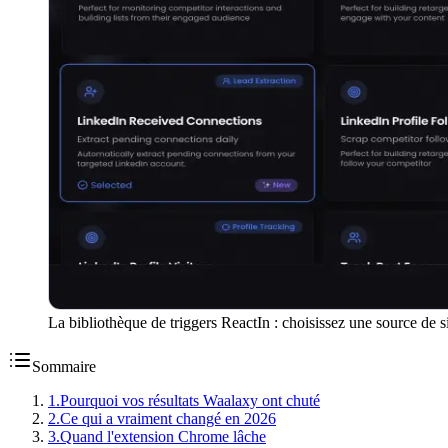
La bibliothèque de triggers ReactIn : choisissez une source de s
Sommaire
1
.
Pourquoi vos résultats Waalaxy ont chuté
2
.
Ce qui a vraiment changé en 2026
3
.
Quand l'extension Chrome lâche