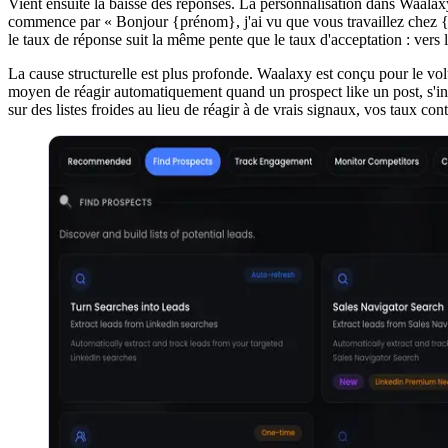
Vient ensuite la baisse des réponses. La personnalisation dans Waalax
commence par « Bonjour {prénom}, j'ai vu que vous travaillez chez {
le taux de réponse suit la même pente que le taux d'acceptation : vers l
La cause structurelle est plus profonde. Waalaxy est conçu pour le vol
moyen de réagir automatiquement quand un prospect like un post, s'ins
sur des listes froides au lieu de réagir à de vrais signaux, vos taux con