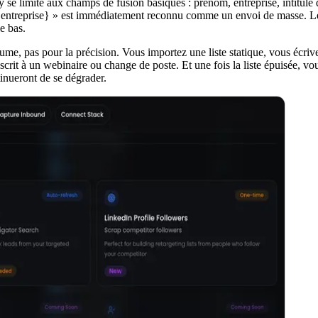
y se limite aux champs de fusion basiques : prénom, entreprise, intitul
entreprise} » est immédiatement reconnu comme un envoi de masse. Les
e bas.
ume, pas pour la précision. Vous importez une liste statique, vous écri
crit à un webinaire ou change de poste. Et une fois la liste épuisée, v
tinueront de se dégrader.