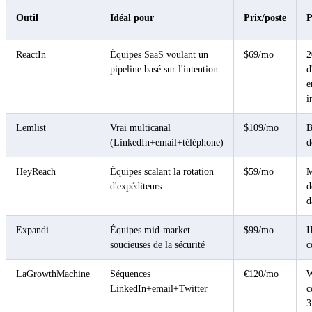
Outil
Idéal pour
Prix/poste
P
ReactIn
Équipes SaaS voulant un
$69/mo
2
pipeline basé sur l'intention
d
e
i
Lemlist
Vrai multicanal
$109/mo
B
(LinkedIn+email+téléphone)
d
HeyReach
Équipes scalant la rotation
$59/mo
M
d'expéditeurs
d
d
Expandi
Équipes mid-market
$99/mo
I
soucieuses de la sécurité
c
LaGrowthMachine
Séquences
€120/mo
W
LinkedIn+email+Twitter
c
3