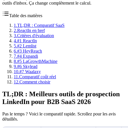
outils d'inbox. Ça change complètement le calcul.
Table des matières
1
.
TL;DR : Comparatif SaaS
2
.
ReactIn en bref
3
.
Critères d'évaluation
4
.
#1 ReactIn
5
.
#2 Lemlist
6
.
#3 HeyReach
7
.
#4 Expandi
8
.
#5 LaGrowthMachine
9
.
#6 Skylead
10
.
#7 Waalaxy
11
.
Comparatif coût réel
12
.
Comment choisir
TL;DR : Meilleurs outils de prospection
LinkedIn pour B2B SaaS 2026
Pas le temps ? Voici le comparatif rapide. Scrollez pour les avis
détaillés.