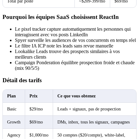
Total par poste
~$209-399/mo
$69/mo
Pourquoi les équipes SaaS choisissent ReactIn
Le pixel tracker capture automatiquement les personnes qui
interagissent avec vos posts LinkedIn
Spyer surveille les audiences de vos concurrents en temps réel
Le filtre IA ICP note les leads sans revue manuelle
Lookalike Leads trouve des prospects similaires à vos
meilleurs clients
Campaign Ponderation équilibre prospection froide et chaude
(mix 90/5/5)
Détail des tarifs
Plan
Prix
Ce que vous obtenez
Basic
$29/mo
Leads + signaux, pas de prospection
Growth
$69/mo
DMs, inbox, tous les signaux, campagnes
Agency
$1,000/mo
50 comptes ($20/compte), white-label,