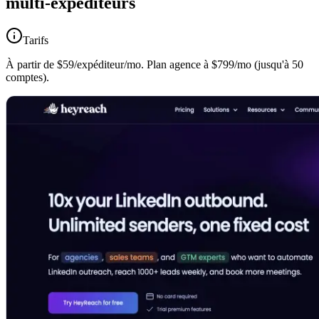
multi-expéditeurs
Tarifs
À partir de $59/expéditeur/mo. Plan agence à $799/mo (jusqu'à 50
comptes).