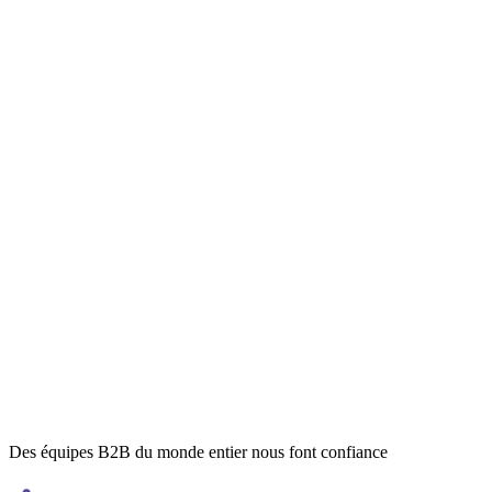
Ignoré
LB
Léo Bernard
VP Sales · Nimbus
Cible
Taux de réponse moyen
0
%
+18% vs listes froides
Nouveau signal d'intention
Marie D. a commenté un post concurrent
Lead chaud détecté
Des équipes B2B du monde entier nous font confiance