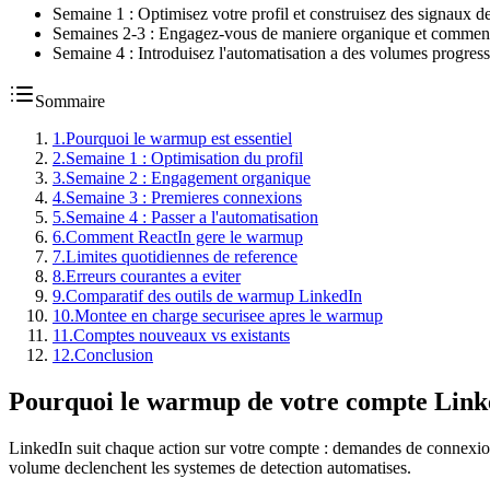
Semaine 1 : Optimisez votre profil et construisez des signaux de
Semaines 2-3 : Engagez-vous de maniere organique et commen
Semaine 4 : Introduisez l'automatisation a des volumes progressi
Sommaire
1
.
Pourquoi le warmup est essentiel
2
.
Semaine 1 : Optimisation du profil
3
.
Semaine 2 : Engagement organique
4
.
Semaine 3 : Premieres connexions
5
.
Semaine 4 : Passer a l'automatisation
6
.
Comment ReactIn gere le warmup
7
.
Limites quotidiennes de reference
8
.
Erreurs courantes a eviter
9
.
Comparatif des outils de warmup LinkedIn
10
.
Montee en charge securisee apres le warmup
11
.
Comptes nouveaux vs existants
12
.
Conclusion
Pourquoi le warmup de votre compte Linked
LinkedIn suit chaque action sur votre compte : demandes de connexion
volume declenchent les systemes de detection automatises.