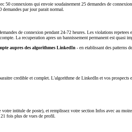
vec 50 connexions qui envoie soudainement 25 demandes de connexion 
20 demandes par jour parait normal.
demandes de connexion pendant 24-72 heures. Les violations repetees e
u compte. La recuperation apres un bannissement permanent est quasi im
ompte aupres des algorithmes LinkedIn
- en etablissant des patterns d
raitre credible et complet. L'algorithme de LinkedIn et vos prospects e
e votre intitule de poste), et remplissez votre section Infos avec au moi
21 fois plus de vues de profil.