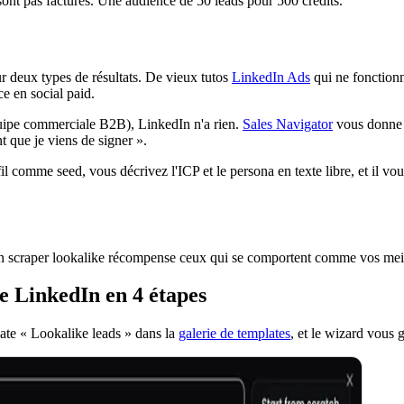
sont pas facturés. Une audience de 50 leads pour 500 crédits.
 deux types de résultats. De vieux tutos
LinkedIn Ads
qui ne fonctionn
ce en social paid.
uipe commerciale B2B), LinkedIn n'a rien.
Sales Navigator
vous donne de
 que je viens de signer ».
l comme seed, vous décrivez l'ICP et le persona en texte libre, et il vou
scraper lookalike récompense ceux qui se comportent comme vos meilleu
e LinkedIn en 4 étapes
late « Lookalike leads » dans la
galerie de templates
, et le wizard vous g