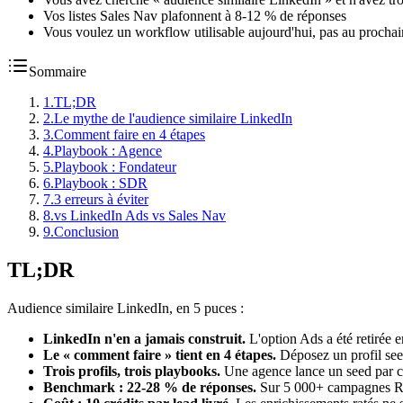
Vos listes Sales Nav plafonnent à 8-12 % de réponses
Vous voulez un workflow utilisable aujourd'hui, pas au prochai
Sommaire
1
.
TL;DR
2
.
Le mythe de l'audience similaire LinkedIn
3
.
Comment faire en 4 étapes
4
.
Playbook : Agence
5
.
Playbook : Fondateur
6
.
Playbook : SDR
7
.
3 erreurs à éviter
8
.
vs LinkedIn Ads vs Sales Nav
9
.
Conclusion
TL;DR
Audience similaire LinkedIn, en 5 puces :
LinkedIn n'en a jamais construit.
L'option Ads a été retirée 
Le « comment faire » tient en 4 étapes.
Déposez un profil seed
Trois profils, trois playbooks.
Une agence lance un seed par cl
Benchmark : 22-28 % de réponses.
Sur 5 000+ campagnes Reac