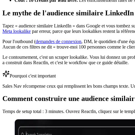
Coût : 10 crédits par lead livré.
Les enrichissements ratés ne 
Le mythe de l'audience similaire LinkedIn
Tapez « audience similaire LinkedIn » dans Google et vous tombez sur
Meta lookalike
par erreur, parce que leurs lookalikes restent la référen
Pour l'outbound (
demandes de connexion
, DM, le quotidien d'une éq
Aucun de ces filtres ne dit « trouve-moi 100 personnes comme le client
Le contournement, c'est un scraper lookalike. Vous lui donnez un profi
a construit dans ReactIn, et c'est le workflow que ce guide détaille.
Pourquoi c'est important
Sales Nav récompense ceux qui remplissent les bons champs texte. Un 
Comment construire une audience similair
Temps de setup total : 3 minutes. Ouvrez ReactIn, cliquez sur le temp