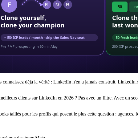
 connaissez déjà la vérité : LinkedIn n'en a jamais construit. LinkedIn
lleurs clients sur LinkedIn en 2026 ? Pas avec un filtre. Avec un seed 
oks taillés pour les profils qui posent le plus cette question : agences,
ouvé que des tutos Meta