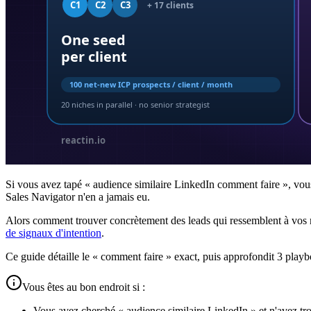
Si vous avez tapé « audience similaire LinkedIn comment faire », vous
Sales Navigator n'en a jamais eu.
Alors comment trouver concrètement des leads qui ressemblent à vos mei
de signaux d'intention
.
Ce guide détaille le « comment faire » exact, puis approfondit 3 playbo
Vous êtes au bon endroit si :
Vous avez cherché « audience similaire LinkedIn » et n'avez tr