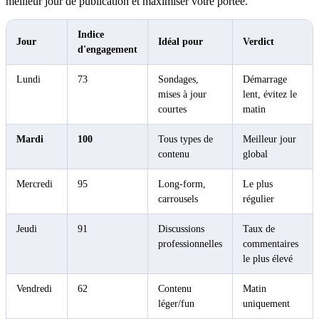
meilleur jour de publication et maximiser votre portée.
Indice
Jour
Idéal pour
Verdict
d'engagement
Lundi
73
Sondages,
Démarrage
mises à jour
lent, évitez le
courtes
matin
Mardi
100
Tous types de
Meilleur jour
contenu
global
Mercredi
95
Long-form,
Le plus
carrousels
régulier
Jeudi
91
Discussions
Taux de
professionnelles
commentaires
le plus élevé
Vendredi
62
Contenu
Matin
léger/fun
uniquement