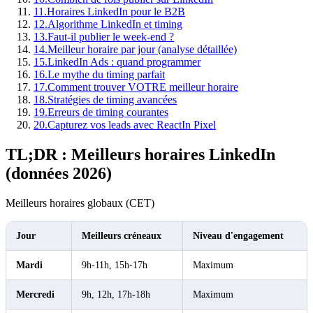
11
.
Horaires LinkedIn pour le B2B
12
.
Algorithme LinkedIn et timing
13
.
Faut-il publier le week-end ?
14
.
Meilleur horaire par jour (analyse détaillée)
15
.
LinkedIn Ads : quand programmer
16
.
Le mythe du timing parfait
17
.
Comment trouver VOTRE meilleur horaire
18
.
Stratégies de timing avancées
19
.
Erreurs de timing courantes
20
.
Capturez vos leads avec ReactIn Pixel
TL;DR : Meilleurs horaires LinkedIn
(données 2026)
Meilleurs horaires globaux (CET)
Jour
Meilleurs créneaux
Niveau d'engagement
Mardi
9h-11h, 15h-17h
Maximum
Mercredi
9h, 12h, 17h-18h
Maximum