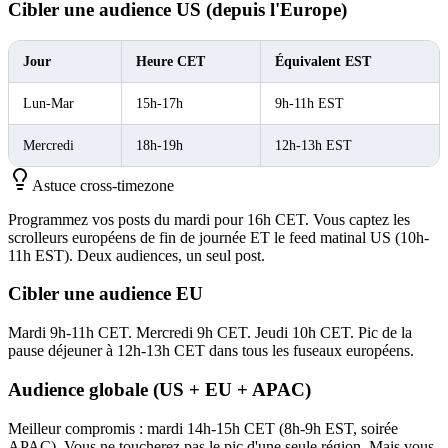
Cibler une audience US (depuis l'Europe)
Jour
Heure CET
Équivalent EST
Lun-Mar
15h-17h
9h-11h EST
Mercredi
18h-19h
12h-13h EST
Astuce cross-timezone
Programmez vos posts du mardi pour 16h CET. Vous captez les
scrolleurs européens de fin de journée ET le feed matinal US (10h-
11h EST). Deux audiences, un seul post.
Cibler une audience EU
Mardi 9h-11h CET. Mercredi 9h CET. Jeudi 10h CET. Pic de la
pause déjeuner à 12h-13h CET dans tous les fuseaux européens.
Audience globale (US + EU + APAC)
Meilleur compromis : mardi 14h-15h CET (8h-9h EST, soirée
APAC). Vous ne toucherez pas le pic d'une seule région. Mais vous