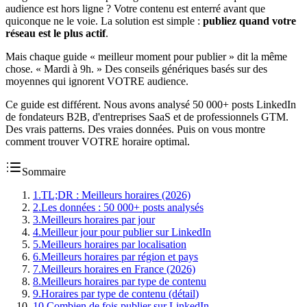
audience est hors ligne ? Votre contenu est enterré avant que
quiconque ne le voie. La solution est simple :
publiez quand votre
réseau est le plus actif
.
Mais chaque guide « meilleur moment pour publier » dit la même
chose. « Mardi à 9h. » Des conseils génériques basés sur des
moyennes qui ignorent VOTRE audience.
Ce guide est différent. Nous avons analysé 50 000+ posts LinkedIn
de fondateurs B2B, d'entreprises SaaS et de professionnels GTM.
Des vrais patterns. Des vraies données. Puis on vous montre
comment trouver VOTRE horaire optimal.
Sommaire
1
.
TL;DR : Meilleurs horaires (2026)
2
.
Les données : 50 000+ posts analysés
3
.
Meilleurs horaires par jour
4
.
Meilleur jour pour publier sur LinkedIn
5
.
Meilleurs horaires par localisation
6
.
Meilleurs horaires par région et pays
7
.
Meilleurs horaires en France (2026)
8
.
Meilleurs horaires par type de contenu
9
.
Horaires par type de contenu (détail)
10
.
Combien de fois publier sur LinkedIn