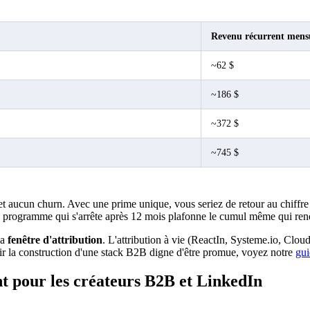
Revenu récurrent mens
~62 $
~186 $
~372 $
~745 $
 et aucun churn. Avec une prime unique, vous seriez de retour au chiffr
un programme qui s'arrête après 12 mois plafonne le cumul même qui rend 
la
fenêtre d'attribution
. L'attribution à vie (ReactIn, Systeme.io, Clo
r la construction d'une stack B2B digne d'être promue, voyez notre
gu
t pour les créateurs B2B et LinkedIn