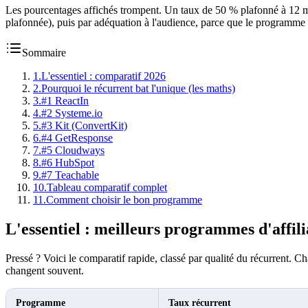
Les pourcentages affichés trompent. Un taux de 50 % plafonné à 12 moi
plafonnée), puis par adéquation à l'audience, parce que le programme 
Sommaire
1
.
L'essentiel : comparatif 2026
2
.
Pourquoi le récurrent bat l'unique (les maths)
3
.
#1 ReactIn
4
.
#2 Systeme.io
5
.
#3 Kit (ConvertKit)
6
.
#4 GetResponse
7
.
#5 Cloudways
8
.
#6 HubSpot
9
.
#7 Teachable
10
.
Tableau comparatif complet
11
.
Comment choisir le bon programme
L'essentiel : meilleurs programmes d'affil
Pressé ? Voici le comparatif rapide, classé par qualité du récurrent. C
changent souvent.
Programme
Taux récurrent